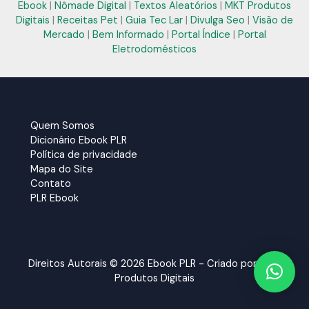
Ebook
|
Nômade Digital
|
Textos Aleatórios
|
MKT Produtos
Digitais
|
Receitas Pet
|
Guia Tec Lar
|
Divulga Seo
|
Visão de
Mercado
|
Bem Informado
|
Portal Índice
|
Portal
Eletrodomésticos
Quem Somos
Dicionário Ebook PLR
Política de privacidade
Mapa do Site
Contato
PLR Ebook
Direitos Autorais © 2026 Ebook PLR - Criado por:
MKT
Produtos Digitais