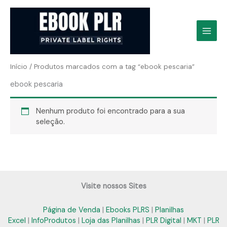
Ir
para
o
conteúdo
Início
/ Produtos marcados com a tag “ebook pescaria”
ebook pescaria
Nenhum produto foi encontrado para a sua
seleção.
Visite nossos Sites
Página de Venda
|
Ebooks PLRS
|
Planilhas
Excel
|
InfoProdutos
|
Loja das Planilhas
|
PLR Digital
|
MKT
|
PLR