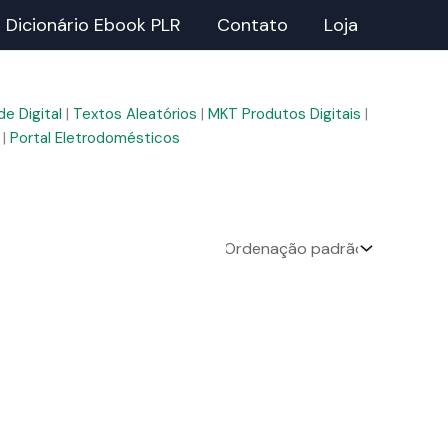
Dicionário Ebook PLR
Contato
Loja
e Digital
|
Textos Aleatórios
|
MKT Produtos Digitais
|
|
Portal Eletrodomésticos