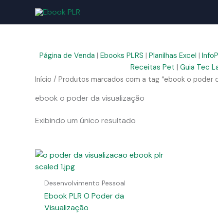
Ir
para
o
conteúdo
Página de Venda
|
Ebooks PLRS
|
Planilhas Excel
|
Info
Receitas Pet
|
Guia Tec L
Início
/ Produtos marcados com a tag “ebook o poder d
ebook o poder da visualização
Exibindo um único resultado
Desenvolvimento Pessoal
Ebook PLR O Poder da
Visualização