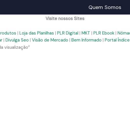
Quem Somos
Visite nossos Sites
Produtos
|
Loja das Planilhas
|
PLR Digital
|
MKT
|
PLR Ebook
|
Nômad
ar
|
Divulga Seo
|
Visão de Mercado
|
Bem Informado
|
Portal Índice
a visualização”