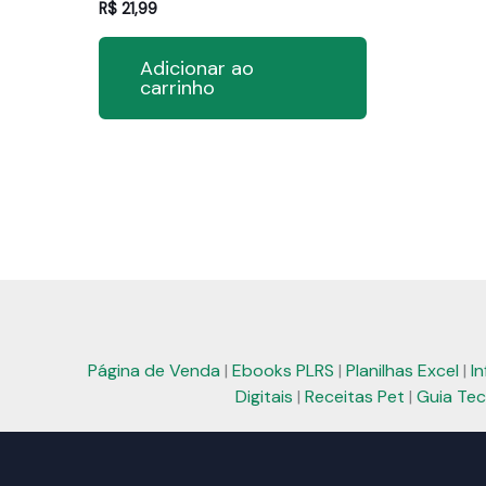
R$
21,99
Adicionar ao
carrinho
Página de Venda
|
Ebooks PLRS
|
Planilhas Excel
|
I
Digitais
|
Receitas Pet
|
Guia Tec