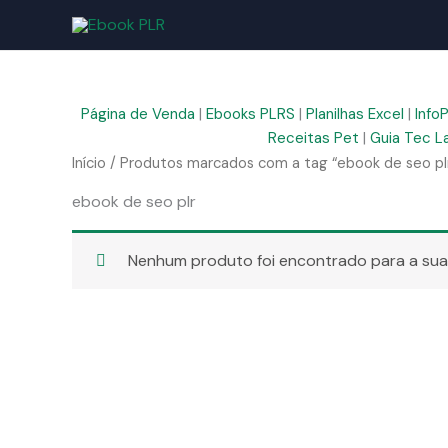
Ir
para
o
conteúdo
Página de Venda
|
Ebooks PLRS
|
Planilhas Excel
|
Info
Receitas Pet
|
Guia Tec L
Início
/ Produtos marcados com a tag “ebook de seo pl
ebook de seo plr
Nenhum produto foi encontrado para a sua