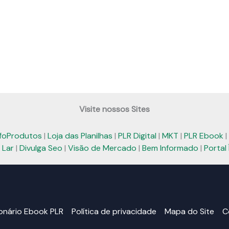
Visite nossos Sites
nfoProdutos
|
Loja das Planilhas
|
PLR Digital
|
MKT
|
PLR Ebook
|
 Lar
|
Divulga Seo
|
Visão de Mercado
|
Bem Informado
|
Portal 
ionário Ebook PLR
Política de privacidade
Mapa do Site
C