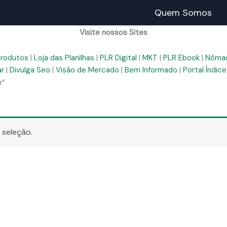
Quem Somos
Visite nossos Sites
Produtos
|
Loja das Planilhas
|
PLR Digital
|
MKT
|
PLR Ebook
|
Nômad
ar
|
Divulga Seo
|
Visão de Mercado
|
Bem Informado
|
Portal Índice
r”
 seleção.