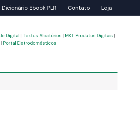
Dicionário Ebook PLR
Contato
Loja
e Digital
|
Textos Aleatórios
|
MKT Produtos Digitais
|
|
Portal Eletrodomésticos