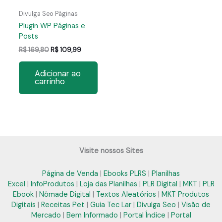
Divulga Seo Páginas
Plugin WP Páginas e
Posts
O
O
R$
169,80
R$
109,99
preço
preço
original
atual
Adicionar ao
era:
é:
carrinho
R$ 169,80.
R$ 109,99.
Visite nossos Sites
Página de Venda
|
Ebooks PLRS
|
Planilhas
Excel
|
InfoProdutos
|
Loja das Planilhas
|
PLR Digital
|
MKT
|
PLR
Ebook
|
Nômade Digital
|
Textos Aleatórios
|
MKT Produtos
Digitais
|
Receitas Pet
|
Guia Tec Lar
|
Divulga Seo
|
Visão de
Mercado
|
Bem Informado
|
Portal Índice
|
Portal