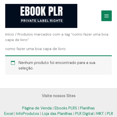
Ir
para
o
conteúdo
Início
/ Produtos marcados com a tag “como fazer uma boa
capa de livro”
como fazer uma boa capa de livro
Nenhum produto foi encontrado para a sua
seleção.
Visite nossos Sites
Página de Venda
|
Ebooks PLRS
|
Planilhas
Excel
|
InfoProdutos
|
Loja das Planilhas
|
PLR Digital
|
MKT
|
PLR