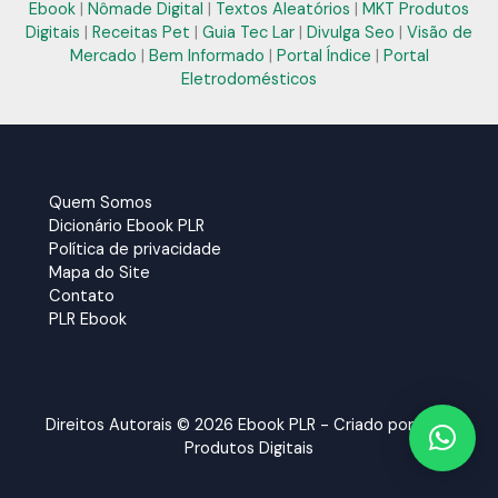
Ebook
|
Nômade Digital
|
Textos Aleatórios
|
MKT Produtos
Digitais
|
Receitas Pet
|
Guia Tec Lar
|
Divulga Seo
|
Visão de
Mercado
|
Bem Informado
|
Portal Índice
|
Portal
Eletrodomésticos
Quem Somos
Dicionário Ebook PLR
Política de privacidade
Mapa do Site
Contato
PLR Ebook
Direitos Autorais © 2026 Ebook PLR - Criado por:
MKT
Produtos Digitais