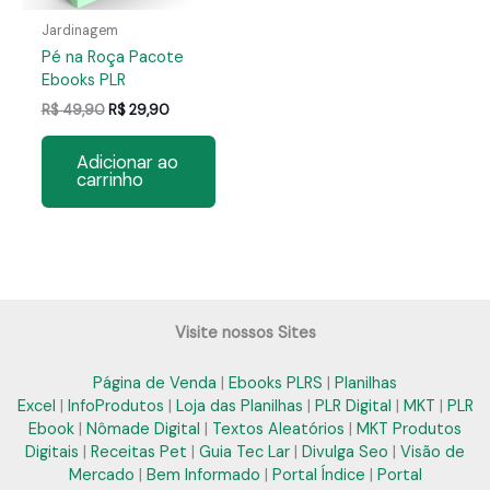
Jardinagem
Pé na Roça Pacote
Ebooks PLR
O
O
R$
49,90
R$
29,90
preço
preço
original
atual
Adicionar ao
era:
é:
carrinho
R$ 49,90.
R$ 29,90.
Visite nossos Sites
Página de Venda
|
Ebooks PLRS
|
Planilhas
Excel
|
InfoProdutos
|
Loja das Planilhas
|
PLR Digital
|
MKT
|
PLR
Ebook
|
Nômade Digital
|
Textos Aleatórios
|
MKT Produtos
Digitais
|
Receitas Pet
|
Guia Tec Lar
|
Divulga Seo
|
Visão de
Mercado
|
Bem Informado
|
Portal Índice
|
Portal