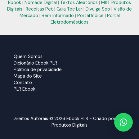
Ebook
|
Nômade Digital
|
Textos Aleatórios
|
MKT Produtos
Digitais
|
Receitas Pet
|
Guia Tec Lar
|
Divulga Seo
|
Visão de
Mercado
|
Bem Informado
|
Portal Índice
|
Portal
Eletrodomésticos
Quem Somos
Dicionário Ebook PLR
Política de privacidade
Mapa do Site
Contato
PLR Ebook
Direitos Autorais © 2026 Ebook PLR - Criado por:
MKT
Produtos Digitais