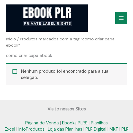
Ir
para
o
conteúdo
Início
/ Produtos marcados com a tag “como criar capa
ebook”
como criar capa ebook
Nenhum produto foi encontrado para a sua
seleção.
Visite nossos Sites
Página de Venda
|
Ebooks PLRS
|
Planilhas
Excel
|
InfoProdutos
|
Loja das Planilhas
|
PLR Digital
|
MKT
|
PLR