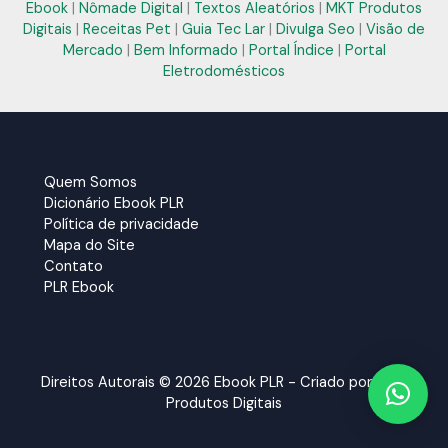
Ebook
|
Nômade Digital
|
Textos Aleatórios
|
MKT Produtos
Digitais
|
Receitas Pet
|
Guia Tec Lar
|
Divulga Seo
|
Visão de
Mercado
|
Bem Informado
|
Portal Índice
|
Portal
Eletrodomésticos
Quem Somos
Dicionário Ebook PLR
Política de privacidade
Mapa do Site
Contato
PLR Ebook
Direitos Autorais © 2026 Ebook PLR - Criado por:
MKT
Produtos Digitais