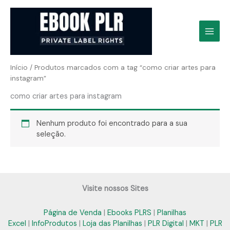
Ir
para
o
conteúdo
Início
/ Produtos marcados com a tag “como criar artes para
instagram”
como criar artes para instagram
Nenhum produto foi encontrado para a sua
seleção.
Visite nossos Sites
Página de Venda
|
Ebooks PLRS
|
Planilhas
Excel
|
InfoProdutos
|
Loja das Planilhas
|
PLR Digital
|
MKT
|
PLR