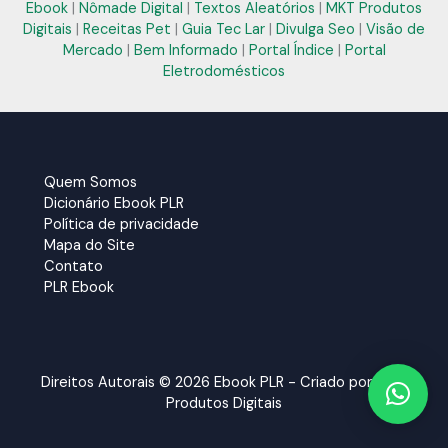
Ebook
|
Nômade Digital
|
Textos Aleatórios
|
MKT Produtos
Digitais
|
Receitas Pet
|
Guia Tec Lar
|
Divulga Seo
|
Visão de
Mercado
|
Bem Informado
|
Portal Índice
|
Portal
Eletrodomésticos
Quem Somos
Dicionário Ebook PLR
Política de privacidade
Mapa do Site
Contato
PLR Ebook
Direitos Autorais © 2026 Ebook PLR - Criado por:
MKT
Produtos Digitais