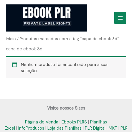
Ir
para
o
conteúdo
Início
/ Produtos marcados com a tag “capa de ebook 3d”
capa de ebook 3d
Nenhum produto foi encontrado para a sua
seleção.
Visite nossos Sites
Página de Venda
|
Ebooks PLRS
|
Planilhas
Excel
|
InfoProdutos
|
Loja das Planilhas
|
PLR Digital
|
MKT
|
PLR