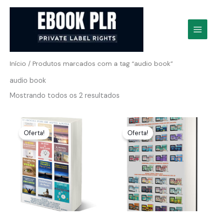
Ir
para
o
conteúdo
Início
/ Produtos marcados com a tag “audio book”
audio book
Mostrando todos os 2 resultados
Oferta!
Oferta!