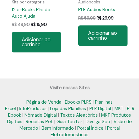
Kits por categoria
Audiobooks
12 e-Books Plrs de
PLR Áudios Books
Auto Ajuda
O
O
R$
59,99
R$
29,99
preço
preço
O
O
R$
49,90
R$
15,90
original
atual
preço
preço
Adicionar ao
era:
é:
original
atual
carrinho
Adicionar ao
R$ 59,99.
R$ 29,99.
era:
é:
carrinho
R$ 49,90.
R$ 15,90.
Visite nossos Sites
Página de Venda
|
Ebooks PLRS
|
Planilhas
Excel
|
InfoProdutos
|
Loja das Planilhas
|
PLR Digital
|
MKT
|
PLR
Ebook
|
Nômade Digital
|
Textos Aleatórios
|
MKT Produtos
Digitais
|
Receitas Pet
|
Guia Tec Lar
|
Divulga Seo
|
Visão de
Mercado
|
Bem Informado
|
Portal Índice
|
Portal
Eletrodomésticos