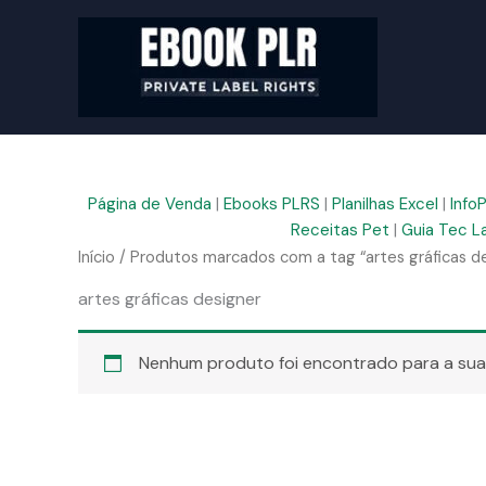
Ir
para
o
conteúdo
Página de Venda
|
Ebooks PLRS
|
Planilhas Excel
|
Info
Receitas Pet
|
Guia Tec L
Início
/ Produtos marcados com a tag “artes gráficas d
artes gráficas designer
Nenhum produto foi encontrado para a sua