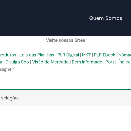
Quem Somos
Visite nossos Sites
Produtos
|
Loja das Planilhas
|
PLR Digital
|
MKT
|
PLR Ebook
|
Nômad
ar
|
Divulga Seo
|
Visão de Mercado
|
Bem Informado
|
Portal Índice
esigner”
 seleção.