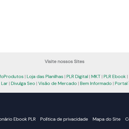
Visite nossos Sites
nfoProdutos
|
Loja das Planilhas
|
PLR Digital
|
MKT
|
PLR Ebook
|
 Lar
|
Divulga Seo
|
Visão de Mercado
|
Bem Informado
|
Portal 
ionário Ebook PLR
Política de privacidade
Mapa do Site
C