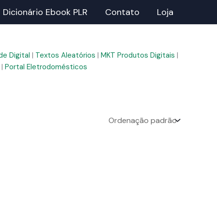
Dicionário Ebook PLR
Contato
Loja
e Digital
|
Textos Aleatórios
|
MKT Produtos Digitais
|
|
Portal Eletrodomésticos