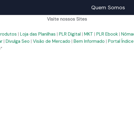
Quem Somos
Visite nossos Sites
Produtos
|
Loja das Planilhas
|
PLR Digital
|
MKT
|
PLR Ebook
|
Nômad
ar
|
Divulga Seo
|
Visão de Mercado
|
Bem Informado
|
Portal Índice
”