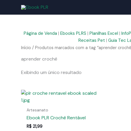
Ir
para
o
conteúdo
Página de Venda
|
Ebooks PLRS
|
Planilhas Excel
|
Info
Receitas Pet
|
Guia Tec L
Início
/ Produtos marcados com a tag “aprender crochê
aprender crochê
Exibindo um único resultado
Artesanato
Ebook PLR Crochê Rentável
R$
21,99