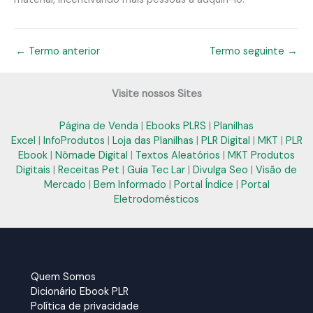
←
Termo anterior
Termo seguinte
→
Visite nossos Sites
Página de Venda
|
Ebooks PLRS
|
Planilhas
Excel
|
InfoProdutos
|
Loja das Planilhas
|
PLR Digital
|
MKT
|
PLR
Ebook
|
Nômade Digital
|
Textos Aleatórios
|
MKT Produtos
Digitais
|
Receitas Pet
|
Guia Tec Lar
|
Divulga Seo
|
Visão de
Mercado
|
Bem Informado
|
Portal Índice
|
Portal
Eletrodomésticos
Quem Somos
Dicionário Ebook PLR
Política de privacidade