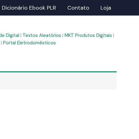
Dicionário Ebook PLR
Contato
Loja
e Digital
|
Textos Aleatórios
|
MKT Produtos Digitais
|
|
Portal Eletrodomésticos