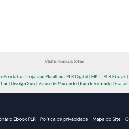
Visite nossos Sites
nfoProdutos
|
Loja das Planilhas
|
PLR Digital
|
MKT
|
PLR Ebook
|
 Lar
|
Divulga Seo
|
Visão de Mercado
|
Bem Informado
|
Portal 
ionário Ebook PLR
Política de privacidade
Mapa do Site
C