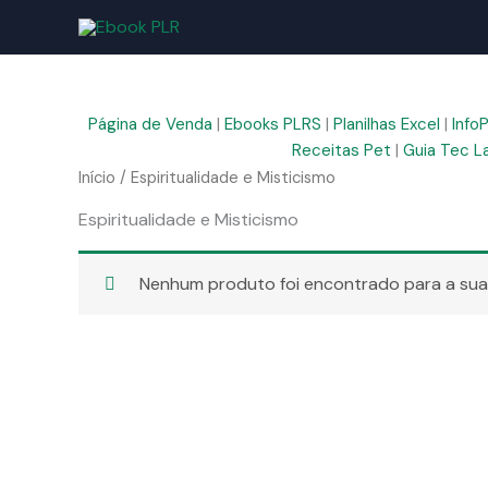
Ir
para
o
conteúdo
Página de Venda
|
Ebooks PLRS
|
Planilhas Excel
|
Info
Receitas Pet
|
Guia Tec L
Início
/ Espiritualidade e Misticismo
Espiritualidade e Misticismo
Nenhum produto foi encontrado para a sua