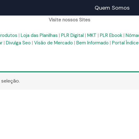
Quem Somos
Visite nossos Sites
Produtos
|
Loja das Planilhas
|
PLR Digital
|
MKT
|
PLR Ebook
|
Nômad
ar
|
Divulga Seo
|
Visão de Mercado
|
Bem Informado
|
Portal Índice
 seleção.