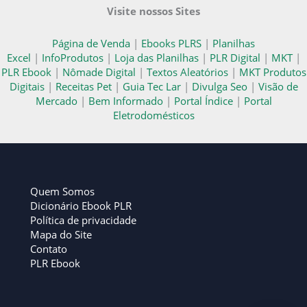
Visite nossos Sites
Página de Venda
|
Ebooks PLRS
|
Planilhas
Excel
|
InfoProdutos
|
Loja das Planilhas
|
PLR Digital
|
MKT
|
PLR Ebook
|
Nômade Digital
|
Textos Aleatórios
|
MKT Produtos
Digitais
|
Receitas Pet
|
Guia Tec Lar
|
Divulga Seo
|
Visão de
Mercado
|
Bem Informado
|
Portal Índice
|
Portal
Eletrodomésticos
Quem Somos
Dicionário Ebook PLR
Política de privacidade
Mapa do Site
Contato
PLR Ebook